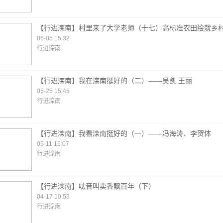
【行进滦南】村里来了大学老师（十七）高标准农田绘就乡
06-05 15:32
行进滦南
【行进滦南】我在滦南挺好的（二）——吴凯 王丽
05-25 15:45
行进滦南
【行进滦南】我看滦南挺好的（一）——冯海涛、李贺体
05-11 15:07
行进滦南
【行进滦南】呔音叫卖香飘百年（下）
04-17 10:53
行进滦南