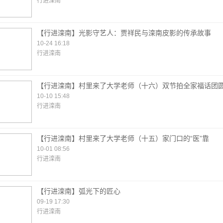
行进滦南
【行进滦南】光影守艺人：贾祥民与滦南皮影的传承故事
10-24 16:18
行进滦南
【行进滦南】村里来了大学老师（十六）双节拍全家福话团
10-10 15:48
行进滦南
【行进滦南】村里来了大学老师（十五）家门口的“医”靠
10-01 08:56
行进滦南
【行进滦南】弧光下的匠心
09-19 17:30
行进滦南