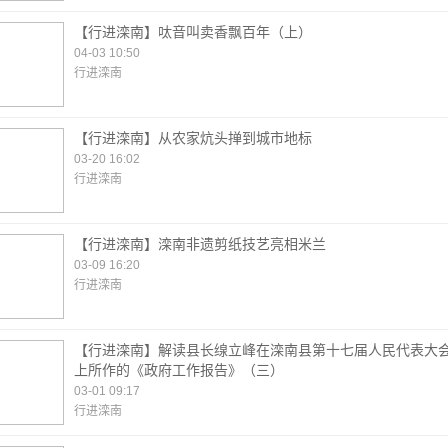
【行进滦南】呔音叫卖香飘百年（上）
04-03 10:50
行进滦南
【行进滦南】从农家炕头掸到城市地标
03-20 16:02
行进滦南
【行进滦南】滦南非遗剪纸技艺亮相米兰
03-09 16:20
行进滦南
【行进滦南】解读县长缐立峰在滦南县第十七届人民代表大
上所作的《政府工作报告》（三）
03-01 09:17
行进滦南