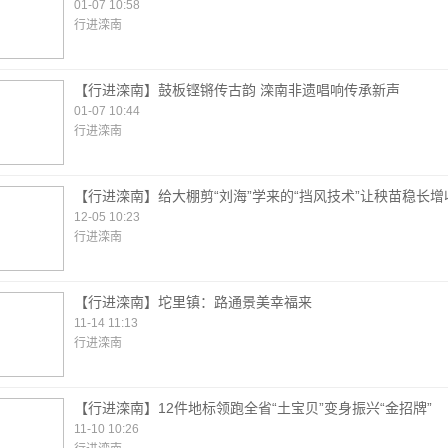
01-07 10:58
行进滦南
【行进滦南】鼓板铿锵传古韵 滦南非遗唱响传承新声
01-07 10:44
行进滦南
【行进滦南】给大棚剪“刘海”学来的“挡风技术”让秧苗稳长增
12-05 10:23
行进滦南
【行进滦南】坨里镇：路通景美幸福来
11-14 11:13
行进滦南
【行进滦南】12件地标领跑全省“土宝贝”变身振兴“金招牌”
11-10 10:26