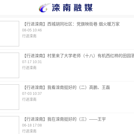
【行进滦南】西城胡同社区：党旗映街巷 烟火暖万家
08-05 10:46
行进滦南
【行进滦南】村里来了大学老师（十八）有机西红柿的田园
07-17 10:31
行进滦南
【行进滦南】我看滦南挺好的（二）高鹏、王磊
07-03 10:37
行进滦南
【行进滦南】我在滦南挺好的（三）——王宇
06-18 17:08
行进滦南