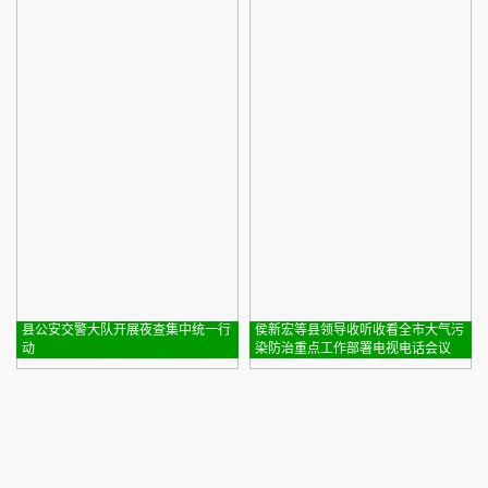
县公安交警大队开展夜查集中统一行
侯新宏等县领导收听收看全市大气污
动
染防治重点工作部署电视电话会议
县公安交警大队开展夜查集
侯新宏等县领导收听收看全
中统一行动
市大气污染防治重点工作部
署电视电话会议
12-06 09:44
12-06 09:39